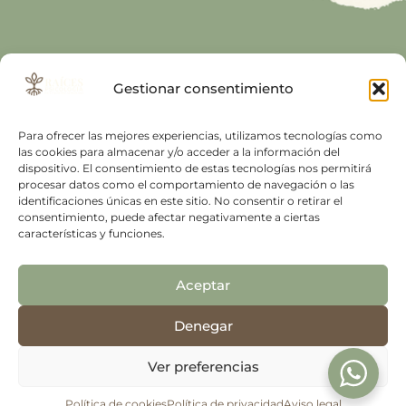
INICIO
AVISO
Gestionar consentimiento
LEGAL
SERVICIOS
Para ofrecer las mejores experiencias, utilizamos tecnologías como
POLÍTICA
las cookies para almacenar y/o acceder a la información del
DE
TARIFAS
dispositivo. El consentimiento de estas tecnologías nos permitirá
PRIVACIDAD
procesar datos como el comportamiento de navegación o las
identificaciones únicas en este sitio. No consentir o retirar el
CONTACTO
consentimiento, puede afectar negativamente a ciertas
POLÍTICA
características y funciones.
DE
ESPAÑOL
COOKIES
Aceptar
DECLARACIÓN
DE
Denegar
ACCESIBILIDAD
Ver preferencias
Política de cookies
Política de privacidad
Aviso legal