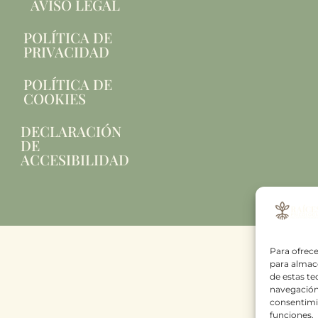
AVISO LEGAL
POLÍTICA DE
PRIVACIDAD
POLÍTICA DE
COOKIES
DECLARACIÓN
DE
ACCESIBILIDAD
Para ofrece
para almace
de estas t
navegación 
consentimie
funciones.