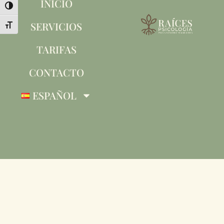
INICIO
Alternar alto contraste
SERVICIOS
Alternar tamaño de letra
TARIFAS
CONTACTO
ESPAÑOL